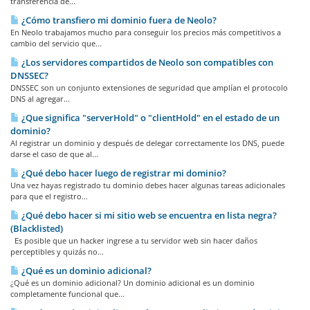
transferencia de...
¿Cómo transfiero mi dominio fuera de Neolo?
En Neolo trabajamos mucho para conseguir los precios más competitivos a
cambio del servicio que...
¿Los servidores compartidos de Neolo son compatibles con
DNSSEC?
DNSSEC son un conjunto extensiones de seguridad que amplían el protocolo
DNS al agregar...
¿Que significa "serverHold" o "clientHold" en el estado de un
dominio?
Al registrar un dominio y después de delegar correctamente los DNS, puede
darse el caso de que al...
¿Qué debo hacer luego de registrar mi dominio?
Una vez hayas registrado tu dominio debes hacer algunas tareas adicionales
para que el registro...
¿Qué debo hacer si mi sitio web se encuentra en lista negra?
(Blacklisted)
Es posible que un hacker ingrese a tu servidor web sin hacer daños
perceptibles y quizás no...
¿Qué es un dominio adicional?
¿Qué es un dominio adicional? Un dominio adicional es un dominio
completamente funcional que...