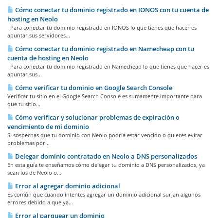
Cómo conectar tu dominio registrado en IONOS con tu cuenta de
hosting en Neolo
Para conectar tu dominio registrado en IONOS lo que tienes que hacer es
apuntar sus servidores...
Cómo conectar tu dominio registrado en Namecheap con tu
cuenta de hosting en Neolo
Para conectar tu dominio registrado en Namecheap lo que tienes que hacer es
apuntar sus...
Cómo verificar tu dominio en Google Search Console
Verificar tu sitio en el Google Search Console es sumamente importante para
que tu sitio...
Cómo verificar y solucionar problemas de expiración o
vencimiento de mi dominio
Si sospechas que tu dominio con Neolo podría estar vencido o quieres evitar
problemas por...
Delegar dominio contratado en Neolo a DNS personalizados
En esta guía te enseñamos cómo delegar tu dominio a DNS personalizados, ya
sean los de Neolo o...
Error al agregar dominio adicional
Es común que cuando intentes agregar un dominio adicional surjan algunos
errores debido a que ya...
Error al parquear un dominio