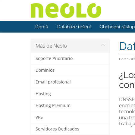
Domů
Databáze řešení
Obchodní zástup
Da
Más de Neolo
Soporte Prioritario
Domovská 
Dominios
¿Lo
Email profesional
con
Hosting
DNSSEC
encrip
Hosting Premium
tecnol
una te
VPS
trabaj
Servidores Dedicados