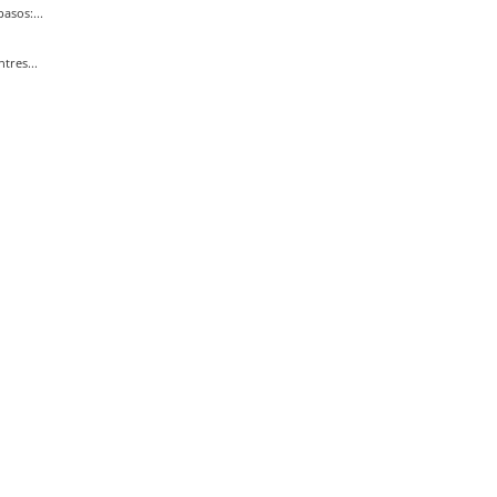
asos:...
tres...