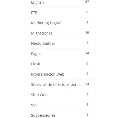
67
English
9
FTP
1
Marketing Digital
10
Migraciones
7
Neolo Builder
14
Pagos
6
Plesk
9
Programación Web
24
Servicios de ofrecidos por Neolo
7
Sitio Web
9
SSL
4
Suspensiones