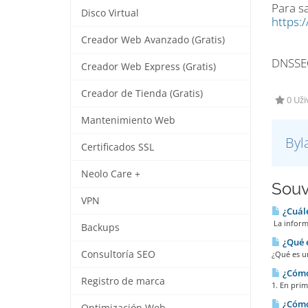
Para sa
Disco Virtual
https:
Creador Web Avanzado (Gratis)
DNSSEC
Creador Web Express (Gratis)
Creador de Tienda (Gratis)
0 Uži
Mantenimiento Web
Byl
Certificados SSL
Neolo Care +
Souv
VPN
¿Cuále
La inform
Backups
¿Qué e
Consultoría SEO
¿Qué es u
¿Cómo 
Registro de marca
1. En prim
¿Cómo