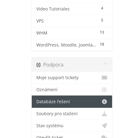
4
Video Tutoriales
5
VPS
13
WHM
18
WordPress, Moodle, Joomla, Prestashop y otros CMS
Podpora
Moje support tickety
Oznámení
Databáze řešení
Soubory pro stažení
Stav systému
Otevřít ticket