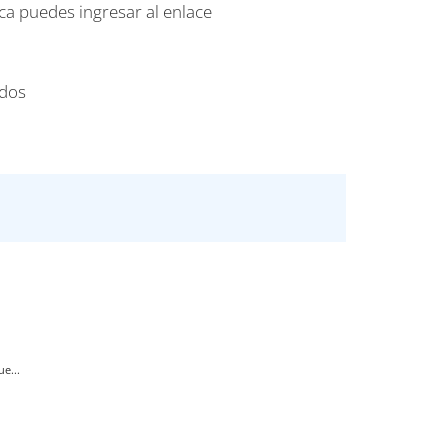
ica puedes ingresar al enlace
ados
e...