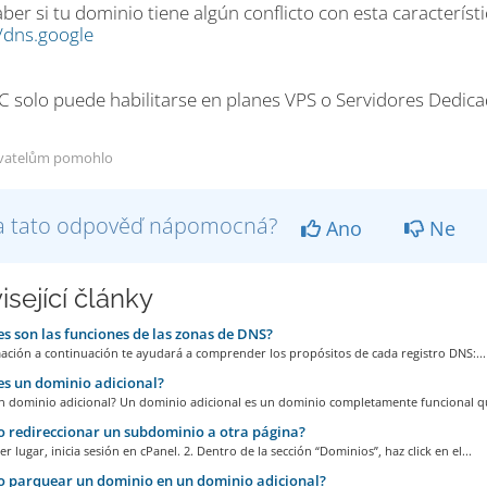
ber si tu dominio tiene algún conflicto con esta característ
//dns.google
 solo puede habilitarse en planes VPS o Servidores Dedic
vatelům pomohlo
a tato odpověď nápomocná?
Ano
Ne
isející články
s son las funciones de las zonas de DNS?
ación a continuación te ayudará a comprender los propósitos de cada registro DNS:...
s un dominio adicional?
n dominio adicional? Un dominio adicional es un dominio completamente funcional qu
redireccionar un subdominio a otra página?
er lugar, inicia sesión en cPanel. 2. Dentro de la sección “Dominios”, haz click en el...
 parquear un dominio en un dominio adicional?