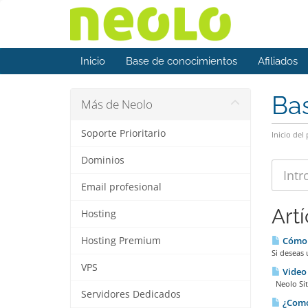
Inicio
Base de conocimientos
Afiliados
Ba
Más de Neolo
Soporte Prioritario
Inicio del 
Dominios
Email profesional
Art
Hosting
Hosting Premium
Cómo c
Si deseas u
VPS
Video 
Neolo Site
Servidores Dedicados
¿Como