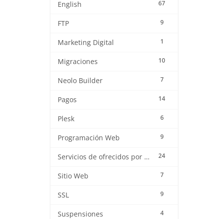
67
English
9
FTP
1
Marketing Digital
10
Migraciones
7
Neolo Builder
14
Pagos
6
Plesk
9
Programación Web
24
Servicios de ofrecidos por Neolo
7
Sitio Web
9
SSL
4
Suspensiones