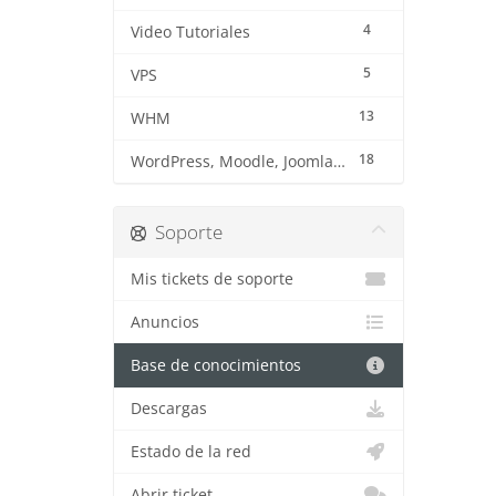
4
Video Tutoriales
5
VPS
13
WHM
18
WordPress, Moodle, Joomla, Prestashop y otros CMS
Soporte
Mis tickets de soporte
Anuncios
Base de conocimientos
Descargas
Estado de la red
Abrir ticket