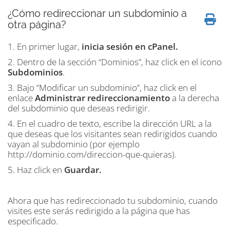
¿Cómo redireccionar un subdominio a
otra página?
1. En primer lugar,
inicia sesión en cPanel.
2. Dentro de la sección “Dominios”, haz click en el icono
Subdominios
.
3. Bajo “Modificar un subdominio”, haz click en el
enlace
Administrar redireccionamiento
a la derecha
del subdominio que deseas redirigir.
4. En el cuadro de texto, escribe la dirección URL a la
que deseas que los visitantes sean redirigidos cuando
vayan al subdominio (por ejemplo
http://dominio.com/direccion-que-quieras).
5. Haz click en
Guardar.
Ahora que has redireccionado tu subdominio, cuando
visites este serás redirigido a la página que has
especificado.