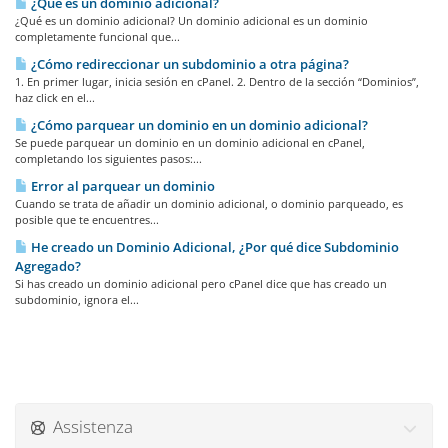
¿Qué es un dominio adicional?
¿Qué es un dominio adicional? Un dominio adicional es un dominio
completamente funcional que...
¿Cómo redireccionar un subdominio a otra página?
1. En primer lugar, inicia sesión en cPanel. 2. Dentro de la sección “Dominios”,
haz click en el...
¿Cómo parquear un dominio en un dominio adicional?
Se puede parquear un dominio en un dominio adicional en cPanel,
completando los siguientes pasos:...
Error al parquear un dominio
Cuando se trata de añadir un dominio adicional, o dominio parqueado, es
posible que te encuentres...
He creado un Dominio Adicional, ¿Por qué dice Subdominio
Agregado?
Si has creado un dominio adicional pero cPanel dice que has creado un
subdominio, ignora el...
Assistenza