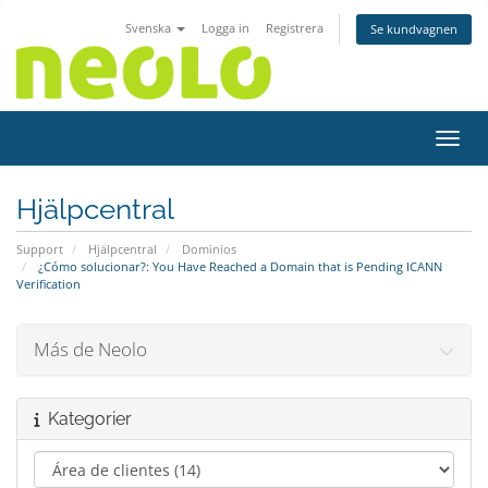
Svenska
Logga in
Registrera
Se kundvagnen
Växla
Hjälpcentral
Support
Hjälpcentral
Dominios
¿Cómo solucionar?: You Have Reached a Domain that is Pending ICANN
Verification
Más de Neolo
Kategorier