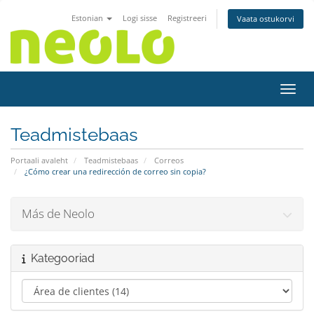
Estonian
Logi sisse
Registreeri
Vaata ostukorvi
Lülit
Teadmistebaas
Portaali avaleht
Teadmistebaas
Correos
¿Cómo crear una redirección de correo sin copia?
Más de Neolo
Kategooriad