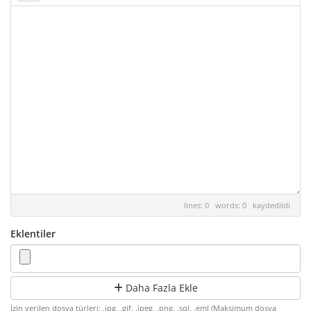
lines: 0 words: 0
kaydedildi
Eklentiler
Daha Fazla Ekle
İzin verilen dosya türleri: .jpg, .gif, .jpeg, .png, .sql, .eml (Maksimum dosya