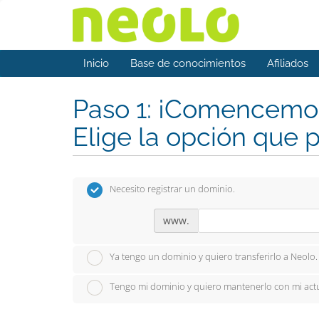
Inicio
Base de conocimientos
Afiliados
Paso 1: ¡Comencemos
Elige la opción que p
Necesito registrar un dominio.
www.
Ya tengo un dominio y quiero transferirlo a Neolo.
Tengo mi dominio y quiero mantenerlo con mi act