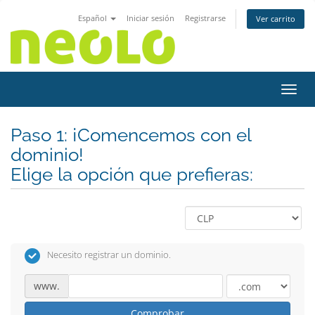
Español
Iniciar sesión
Registrarse
Ver carrito
Activ
Paso 1: ¡Comencemos con el
dominio!
Elige la opción que prefieras:
Necesito registrar un dominio.
www.
Comprobar