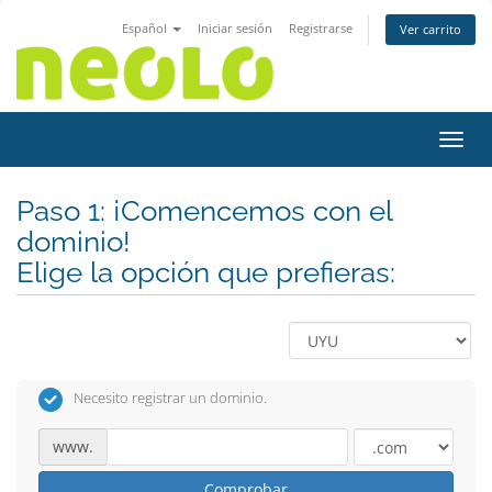
Español
Iniciar sesión
Registrarse
Ver carrito
Activ
Paso 1: ¡Comencemos con el
dominio!
Elige la opción que prefieras:
Necesito registrar un dominio.
www.
Comprobar