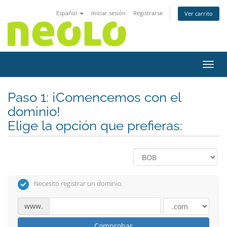
Español
Iniciar sesión
Registrarse
Ver carrito
Activ
Paso 1: ¡Comencemos con el
dominio!
Elige la opción que prefieras:
Necesito registrar un dominio.
www.
Comprobar