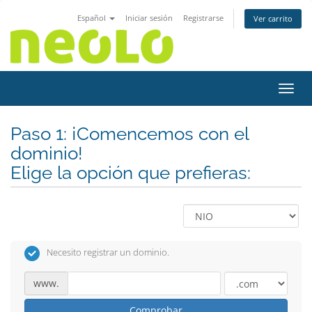
Español
Iniciar sesión
Registrarse
Ver carrito
Activ
Paso 1: ¡Comencemos con el
dominio!
Elige la opción que prefieras:
Necesito registrar un dominio.
www.
Comprobar