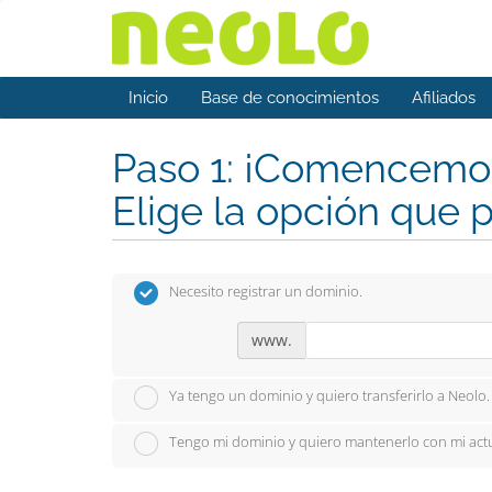
Inicio
Base de conocimientos
Afiliados
Paso 1: ¡Comencemos
Elige la opción que p
Necesito registrar un dominio.
www.
Ya tengo un dominio y quiero transferirlo a Neolo.
Tengo mi dominio y quiero mantenerlo con mi act