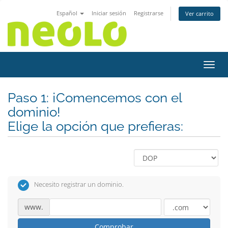
Español
Iniciar sesión
Registrarse
Ver carrito
Activ
Paso 1: ¡Comencemos con el
dominio!
Elige la opción que prefieras:
Necesito registrar un dominio.
www.
Comprobar