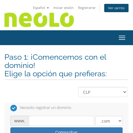
Español
Iniciar sesión
Registrarse
Ver carrito
Activ
Paso 1: ¡Comencemos con el
dominio!
Elige la opción que prefieras:
Necesito registrar un dominio.
www.
Comprobar