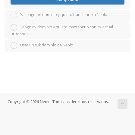
Ya tengo un dominio y quiero transferirlo a Neolo.
Tengo mi dominio y quiero mantenerlo con mi actual
proveedor.
Usar un subdominio de Neolo
Copyright © 2026 Neolo. Todos los derechos reservados.