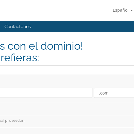
Español
Contáctenos
 con el dominio!
refieras:
ual proveedor.