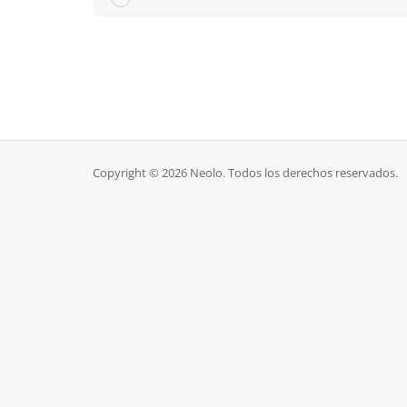
Copyright © 2026 Neolo. Todos los derechos reservados.