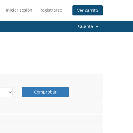
Iniciar sesión
Registrarse
Ver carrito
Cuenta
Comprobar