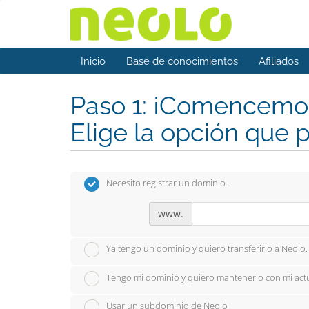
Inicio
Base de conocimientos
Afiliados
Paso 1: ¡Comencemos
Elige la opción que p
Necesito registrar un dominio.
www.
Ya tengo un dominio y quiero transferirlo a Neolo.
Tengo mi dominio y quiero mantenerlo con mi act
Usar un subdominio de Neolo