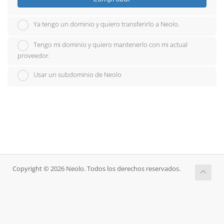
Ya tengo un dominio y quiero transferirlo a Neolo.
Tengo mi dominio y quiero mantenerlo con mi actual
proveedor.
Usar un subdominio de Neolo
Copyright © 2026 Neolo. Todos los derechos reservados.