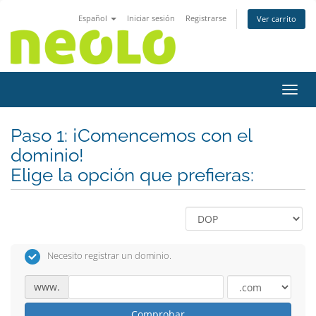
Español
Iniciar sesión
Registrarse
Ver carrito
Activ
Paso 1: ¡Comencemos con el
dominio!
Elige la opción que prefieras:
Necesito registrar un dominio.
www.
Comprobar