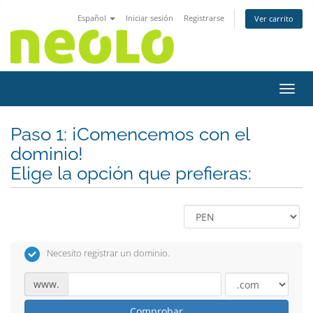
Español
Iniciar sesión
Registrarse
Ver carrito
Activ
Paso 1: ¡Comencemos con el
dominio!
Elige la opción que prefieras:
Necesito registrar un dominio.
www.
Comprobar