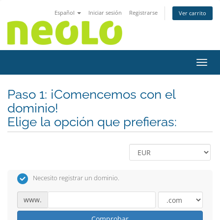
Español
Iniciar sesión
Registrarse
Ver carrito
Activ
Paso 1: ¡Comencemos con el
dominio!
Elige la opción que prefieras:
Necesito registrar un dominio.
www.
Comprobar