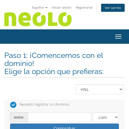
Español
Iniciar sesión
Registrarse
Ver carrito
Activ
Paso 1: ¡Comencemos con el
dominio!
Elige la opción que prefieras:
Necesito registrar un dominio.
www.
Comprobar