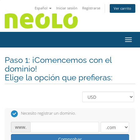
Español
Iniciar sesión
Registrarse
Ver carrito
Activ
Paso 1: ¡Comencemos con el
dominio!
Elige la opción que prefieras:
Necesito registrar un dominio.
www.
Comprobar