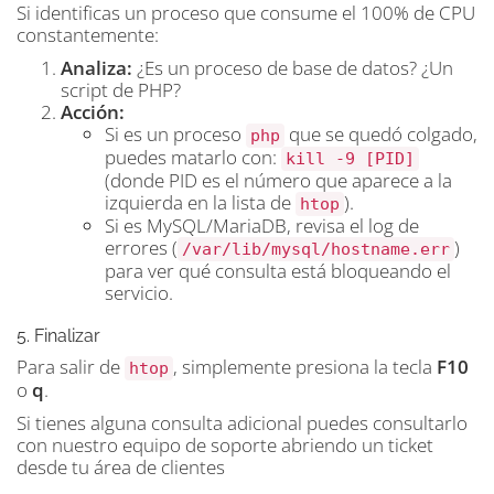
Si identificas un proceso que consume el 100% de CPU
constantemente:
Analiza:
¿Es un proceso de base de datos? ¿Un
script de PHP?
Acción:
Si es un proceso
que se quedó colgado,
php
puedes matarlo con:
kill -9 [PID]
(donde PID es el número que aparece a la
izquierda en la lista de
).
htop
Si es MySQL/MariaDB, revisa el log de
errores (
)
/var/lib/mysql/hostname.err
para ver qué consulta está bloqueando el
servicio.
5. Finalizar
Para salir de
, simplemente presiona la tecla
F10
htop
o
q
.
Si tienes alguna consulta adicional puedes consultarlo
con nuestro equipo de soporte abriendo un ticket
desde tu área de clientes