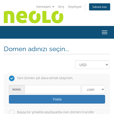
Azerbaijani
Giriş
Qeydiyyat
Səbətə bax
Naviq
Domen adınızı seçin...
Yeni domen adı əlavə etmək istəyirəm.
www.
Yoxla
Başqa bir şirkətdə qeydiyyatda olan domeni transfer