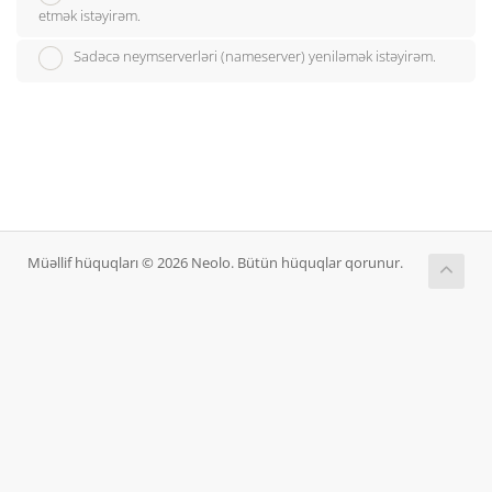
etmək istəyirəm.
Sadəcə neymserverləri (nameserver) yeniləmək istəyirəm.
Müəllif hüquqları © 2026 Neolo. Bütün hüquqlar qorunur.