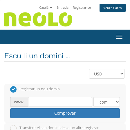
Català
Entrada
Registrar-se
Veure Carro
Canvi
Esculli un domini ...
Registrar un nou domini
www.
Comprovar
Transferir el seu domini des d'un altre registrar