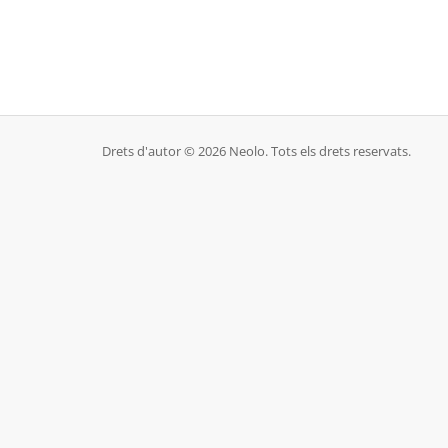
Drets d'autor © 2026 Neolo. Tots els drets reservats.