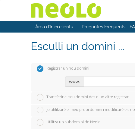
Àrea d'Inici clients
Preguntes Freqüents - F
Esculli un domini ...
Registrar un nou domini
www.
Transferir el seu domini des d'un altre registrar
Jo utilitzaré el meu propi domini i modificaré els n
Utilitza un subdomini de Neolo