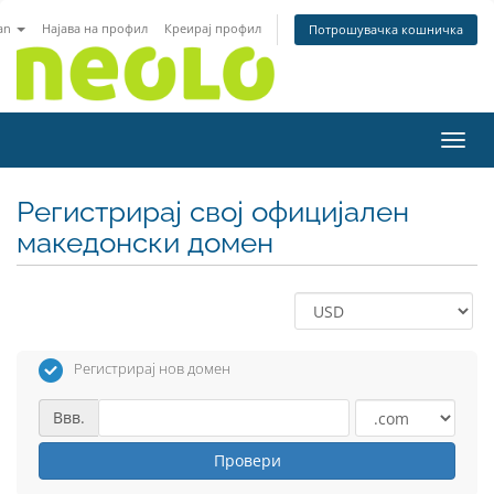
an
Најава на профил
Креирај профил
Потрошувачка кошничка
Вклу
Регистрирај свој официјален
македонски домен
Регистрирај нов домен
Ввв.
Провери