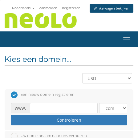
Nederlands
Aanmelden
Registreren
Winkelwagen bekijken
Navig
Kies een domein...
Een nieuw domein registreren
www.
Controleren
Uw domeinnaam naar ons verhuizen