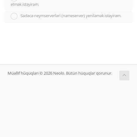
etmək istəyirəm.
Sadəcə neymserverləri (nameserver) yeniləmək istəyirəm.
Müəllif hüquqları © 2026 Neolo. Bütün hüquqlar qorunur.