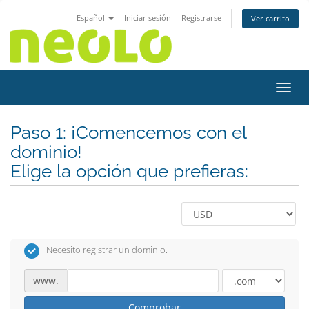
Español
Iniciar sesión
Registrarse
Ver carrito
Activ
Paso 1: ¡Comencemos con el
dominio!
Elige la opción que prefieras:
Necesito registrar un dominio.
www.
Comprobar