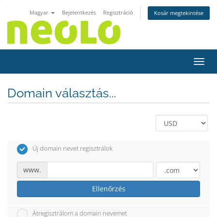
Magyar
Bejelentkezés
Regisztráció
Kosár megtekintése
Váltá
Domain választás...
Új domain nevet regisztrálok
www.
Ellenőrzés
Átregisztrálom a domain nevemet