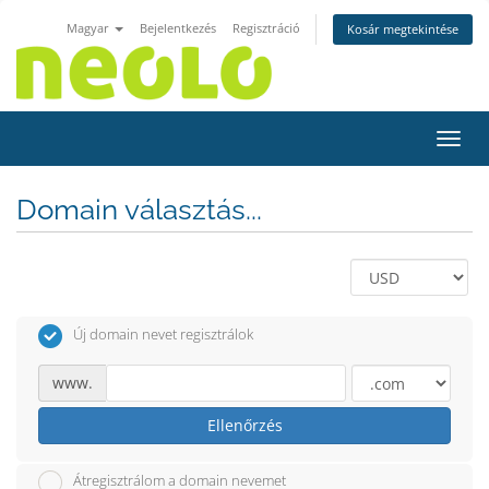
Magyar
Bejelentkezés
Regisztráció
Kosár megtekintése
Váltá
Domain választás...
Új domain nevet regisztrálok
www.
Ellenőrzés
Átregisztrálom a domain nevemet