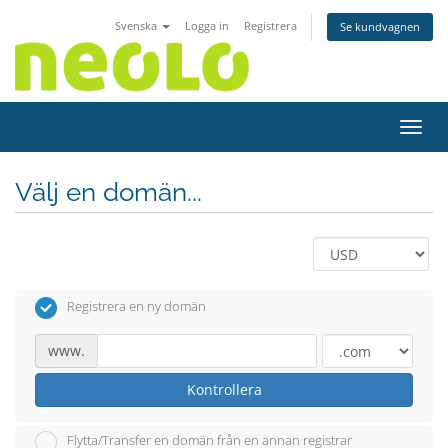
Svenska
Logga in
Registrera
Se kundvagnen
Växla
Välj en domän...
Registrera en ny domän
www.
Kontrollera
Flytta/Transfer en domän från en annan registrar