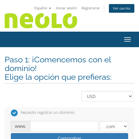
Español
Iniciar sesión
Registrarse
Ver carrito
Activ
Paso 1: ¡Comencemos con el
dominio!
Elige la opción que prefieras:
Necesito registrar un dominio.
www.
Comprobar