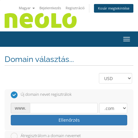
Magyar
Bejelentkezés
Regisztráció
Kosár megtekintése
Váltá
Domain választás...
Új domain nevet regisztrálok
www.
Ellenőrzés
Átregisztrálom a domain nevemet