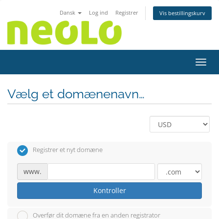
Dansk
Log ind
Registrer
Vis bestillingskurv
Skift
Vælg et domænenavn…
Registrer et nyt domæne
www.
Kontroller
Overfør dit domæne fra en anden registrator