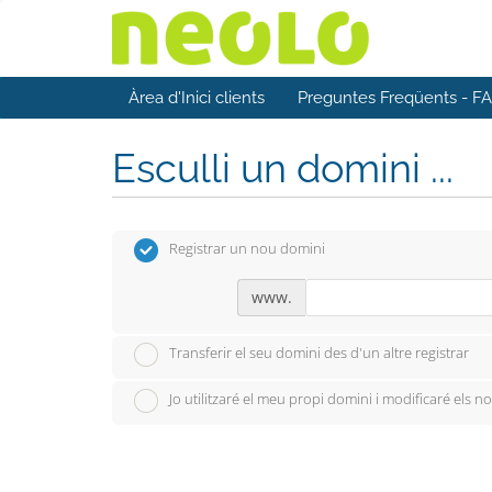
Àrea d'Inici clients
Preguntes Freqüents - F
Esculli un domini ...
Registrar un nou domini
www.
Transferir el seu domini des d'un altre registrar
Jo utilitzaré el meu propi domini i modificaré els n