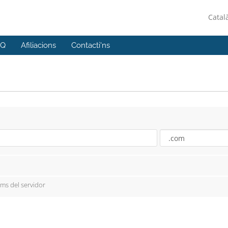
Catal
AQ
Afiliacions
Contacti'ns
oms del servidor