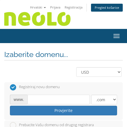
Hrvatski
Prijava
Registtracija
Pregled košarice
Preba
Izaberite domenu...
Registriraj novu domenu
www.
Provjerite
Prebacite Vašu domenu od drugog registrara