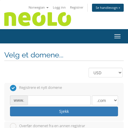
Norwegian
Logg inn
Registrer
Se handlevogn »
Bytt 
Velg et domene...
Registrere et nytt domene
www.
Sjekk
Overfør domenet fra en annen registrar