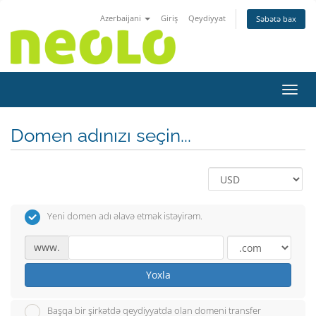
Azerbaijani
Giriş
Qeydiyyat
Səbətə bax
Naviq
Domen adınızı seçin...
Yeni domen adı əlavə etmək istəyirəm.
www.
Yoxla
Başqa bir şirkətdə qeydiyyatda olan domeni transfer