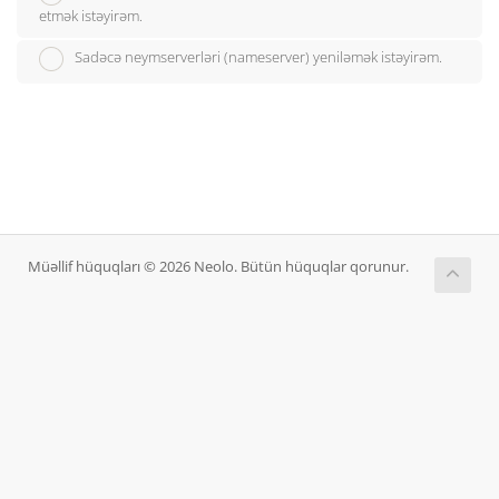
etmək istəyirəm.
Sadəcə neymserverləri (nameserver) yeniləmək istəyirəm.
Müəllif hüquqları © 2026 Neolo. Bütün hüquqlar qorunur.