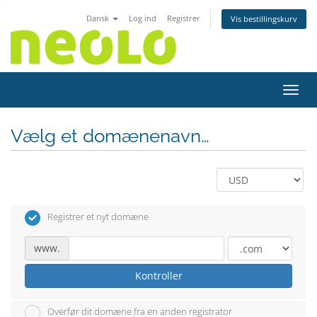
Dansk
Log ind
Registrer
Vis bestillingskurv
Skift
Vælg et domænenavn…
Registrer et nyt domæne
www.
Kontroller
Overfør dit domæne fra en anden registrator