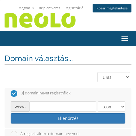
Magyar
Bejelentkezés
Regisztráció
Kosár megtekintése
Váltá
Domain választás...
Új domain nevet regisztrálok
www.
Ellenőrzés
Átregisztrálom a domain nevemet