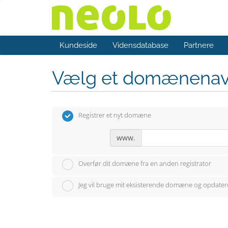
Kundeside
Vidensdatabase
Partnere
Vælg et domænena
Registrer et nyt domæne
www.
Overfør dit domæne fra en anden registrator
Jeg vil bruge mit eksisterende domæne og opdate