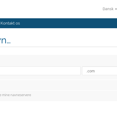
Dansk
Kontakt os
vn…
re mine navneservere