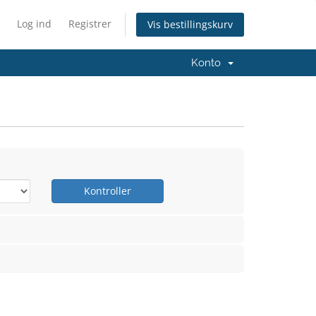
Log ind
Registrer
Vis bestillingskurv
Konto
Kontroller