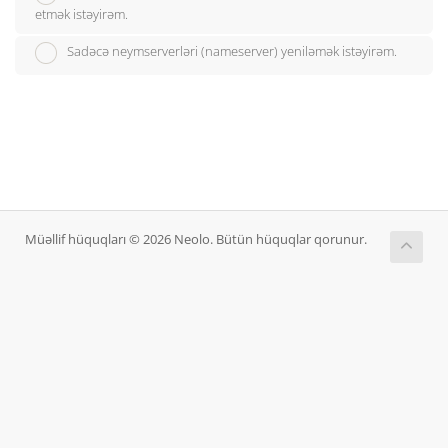
etmək istəyirəm.
Sadəcə neymserverləri (nameserver) yeniləmək istəyirəm.
Müəllif hüquqları © 2026 Neolo. Bütün hüquqlar qorunur.