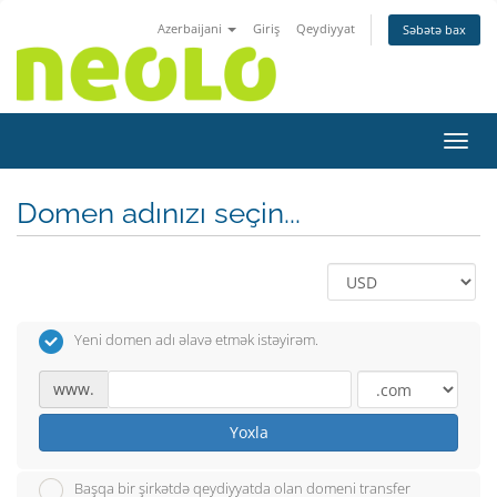
Azerbaijani
Giriş
Qeydiyyat
Səbətə bax
Naviq
Domen adınızı seçin...
Yeni domen adı əlavə etmək istəyirəm.
www.
Yoxla
Başqa bir şirkətdə qeydiyyatda olan domeni transfer