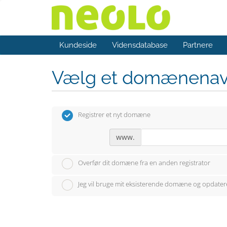
Kundeside
Vidensdatabase
Partnere
Vælg et domænena
Registrer et nyt domæne
www.
Overfør dit domæne fra en anden registrator
Jeg vil bruge mit eksisterende domæne og opdate