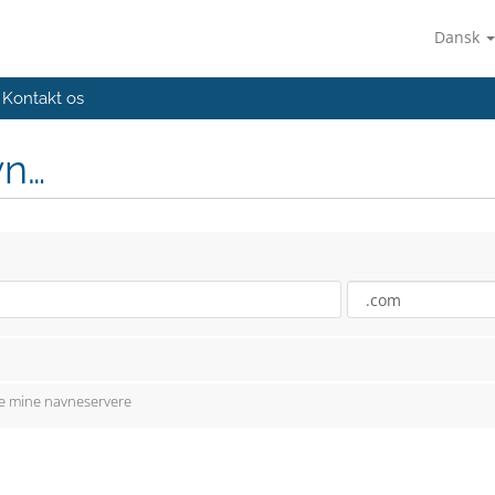
Dansk
Kontakt os
vn…
re mine navneservere