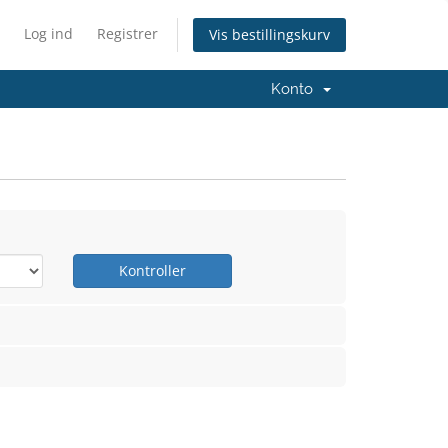
Log ind
Registrer
Vis bestillingskurv
Konto
Kontroller