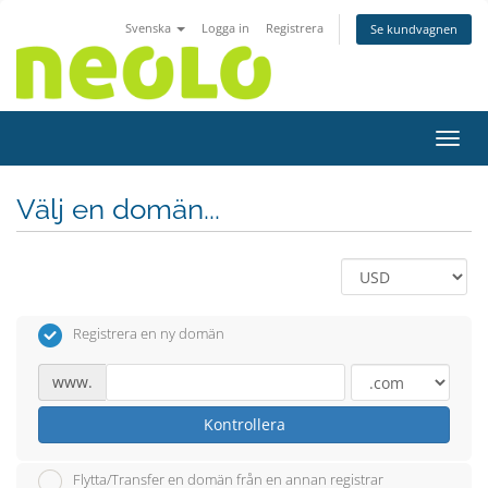
Svenska
Logga in
Registrera
Se kundvagnen
Växla
Välj en domän...
Registrera en ny domän
www.
Kontrollera
Flytta/Transfer en domän från en annan registrar