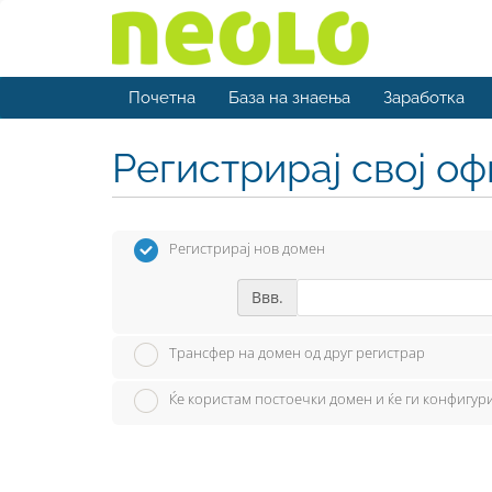
Почетна
База на знаења
Заработка
Регистрирај свој о
Регистрирај нов домен
Ввв.
Трансфер на домен од друг регистрар
Ќе користам постоечки домен и ќе ги конфигу