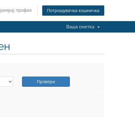
Креирај профил
Потрошувачка кошничка
Ваша сметка
ен
Провери