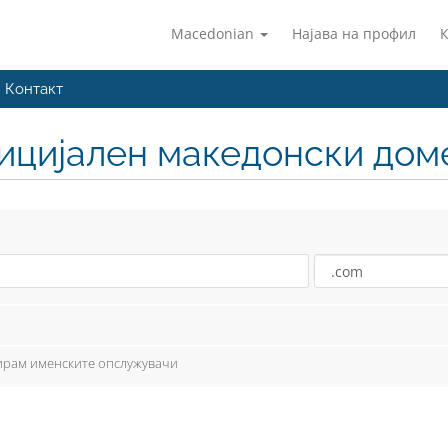
Macedonian
Најава на профил
Контакт
фицијален македонски дом
рирам именските опслужувачи