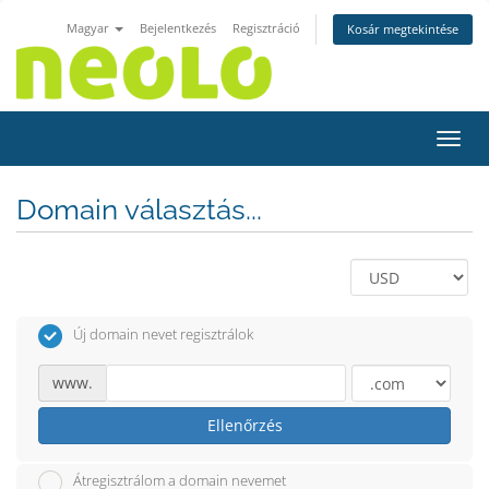
Magyar
Bejelentkezés
Regisztráció
Kosár megtekintése
Váltá
Domain választás...
Új domain nevet regisztrálok
www.
Ellenőrzés
Átregisztrálom a domain nevemet